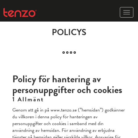
Toggle
naviga
POLICYS
Policy för hantering av
personuppgifter och cookies
1 Allmänt
Genom att gå in på www.tenzo.se (”hemsidan”) godkänner
du villkoren i denna policy för hanteringen av
personuppgifter och cookies i samband med din
användning av hemsidan. För användning av erbjudna
tjänster på hemsidan gäller särskilda villkor. Ansvariga för