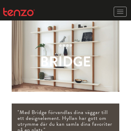
Toggle
naviga
BRIDGE
"Med Bridge förvandlas dina väggar till
ett designelement. Hyllan har gott om
utrymme där du kan samla dina favoriter
på en plats."